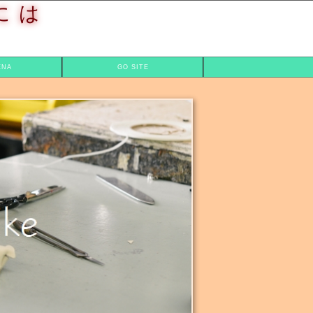
には
ENA
GO SITE